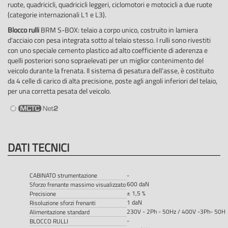
ruote, quadricicli, quadricicli leggeri, ciclomotori e motocicli a due ruote
(categorie internazionali L1 e L3).
Blocco rulli
BRM S-BOX: telaio a corpo unico, costruito in lamiera
d'acciaio con pesa integrata sotto al telaio stesso. I rulli sono rivestiti
con uno speciale cemento plastico ad alto coefficiente di aderenza e
quelli posteriori sono sopraelevati per un miglior contenimento del
veicolo durante la frenata. Il sistema di pesatura dell’asse, è costituito
da 4 celle di carico di alta precisione, poste agli angoli inferiori del telaio,
per una corretta pesata del veicolo.
DATI TECNICI
CABINATO strumentazione
-
600 daN
Sforzo frenante massimo visualizzato
± 1,5 %
Precisione
1 daN
Risoluzione sforzi frenanti
230V - 2Ph - 50Hz / 400V -3Ph- 50H
Alimentazione standard
-
BLOCCO RULLI