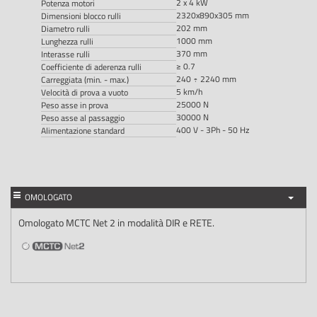
2 x 4 kW
Potenza motori
2320x890x305 mm
Dimensioni blocco rulli
202 mm
Diametro rulli
1000 mm
Lunghezza rulli
370 mm
Interasse rulli
≥ 0.7
Coefficiente di aderenza rulli
240 ÷ 2240 mm
Carreggiata (min. - max.)
5 km/h
Velocità di prova a vuoto
25000 N
Peso asse in prova
30000 N
Peso asse al passaggio
400 V - 3Ph - 50 Hz
Alimentazione standard
OMOLOGATO
Omologato MCTC Net 2 in modalità DIR e RETE.