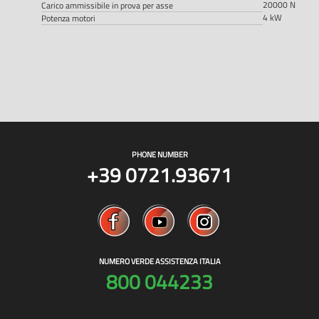
20000 N
Carico ammissibile in prova per asse
4 kW
Potenza motori
PHONE NUMBER
+39 0721.93671
NUMERO VERDE ASSISTENZA ITALIA
800 044233