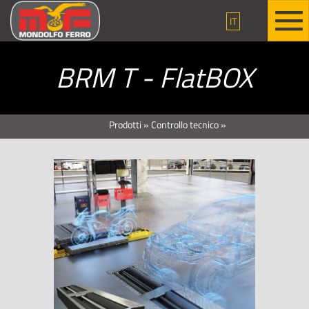
IT
BRM T - FlatBOX
Prodotti
»
Controllo tecnico
»