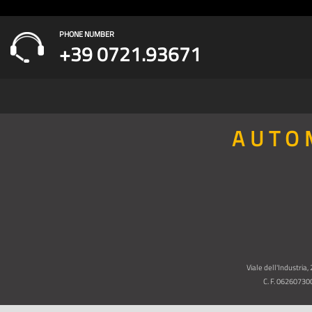
PHONE NUMBER
+39 0721.93671
AUTO
Viale dell'Industria
C. F. 06260730