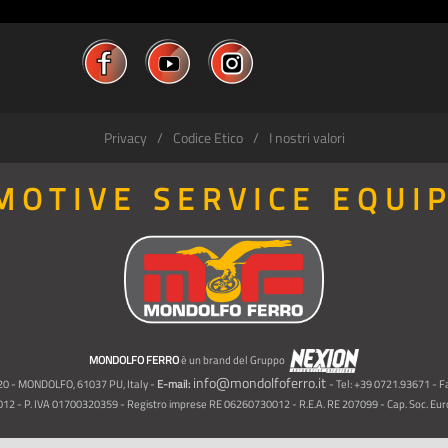
Privacy
Codice Etico
I nostri valori
MOTIVE SERVICE EQUI
MONDOLFO FERRO
è un brand del Gruppo
info@mondolfoferro.it
, 20 - MONDOLFO, 61037 PU, Italy -
E-mail:
- Tel: +39 0721.93671 - 
012 - P. IVA 01700320359 - Registro imprese RE 06260730012 - R.E.A. RE 207099 - Cap. Soc. Euro 