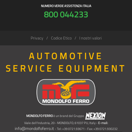
NUMERO VERDE ASSISTENZA ITALIA
800 044233
Privacy
Codice Etico
I nostri valori
AUTOMOTIVE
SERVICE EQUIPMENT
MONDOLFO FERRO
è un brand del Gruppo
Viale dell'Industria, 20 - MONDOLFO, 61037 PU, Italy -
E-mail:
info@mondolfoferro.it
- Tel: +39 0721.93671 - Fax: +39 0721.930232