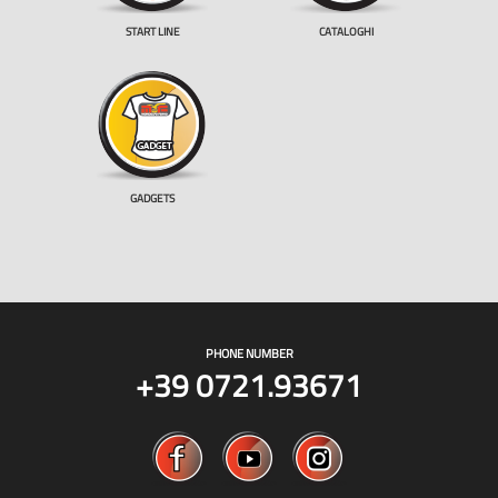
START LINE
CATALOGHI
GADGETS
PHONE NUMBER
+39 0721.93671