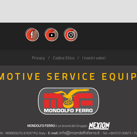
Privacy
Codice Etico
I nostri valori
MOTIVE SERVICE EQUI
MONDOLFO FERRO
è un brand del Gruppo
info@mondolfoferro.it
, 20 - MONDOLFO, 61037 PU, Italy -
E-mail:
- Tel: +39 0721.93671 - 