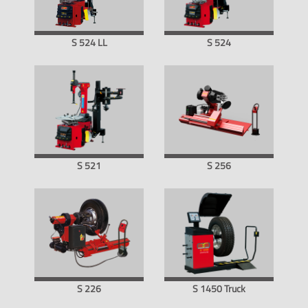
S 524 LL
S 524
S 521
S 256
S 226
S 1450 Truck