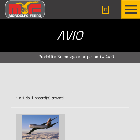
IT
AVIO
Prodotti
»
Smontagomme pesanti
»
AVIO
1 a 1 da
1
record(s) trovati