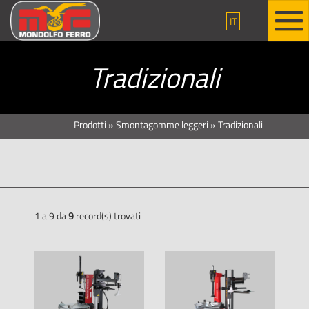
IT
Tradizionali
Prodotti
»
Smontagomme leggeri
»
Tradizionali
1 a 9 da
9
record(s) trovati