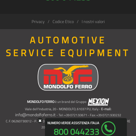
Privacy
Codice Etico
I nostri valori
AUTOMOTIVE
SERVICE EQUIPMENT
MONDOLFO FERRO
è un brand del Gruppo
Viale dell'Industria, 20 - MONDOLFO, 61037 PU, Italy -
E-mail:
info@mondolfoferro.it
- Tel: +39 0721.93671 - Fax: +39 0721.930232
✖
C. F. 06260730012 - P. IVA 01700320359 - Registro imprese RE 06260730012 - R.E.A. RE
NUMERO VERDE ASSISTENZA ITALIA
207099 - Cap. Soc. Euro 10.000.000 i.v.
800 044233