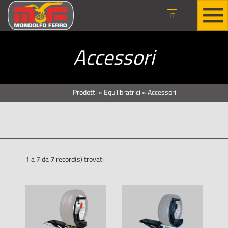
IT
Accessori
Prodotti
»
Equilibratrici
»
Accessori
1 a 7 da
7
record(s) trovati