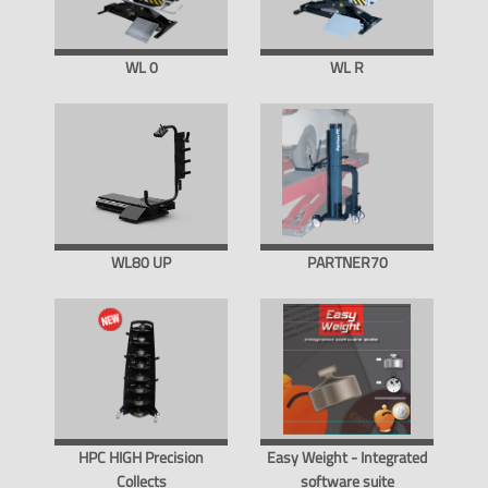
WL 0
WL R
WL80 UP
PARTNER70
HPC HIGH Precision
Easy Weight - Integrated
Collects
software suite