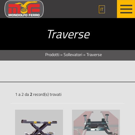
IT
Traverse
Prodotti
»
Sollevatori
»
Traverse
1 a 2 da
2
record(s) trovati