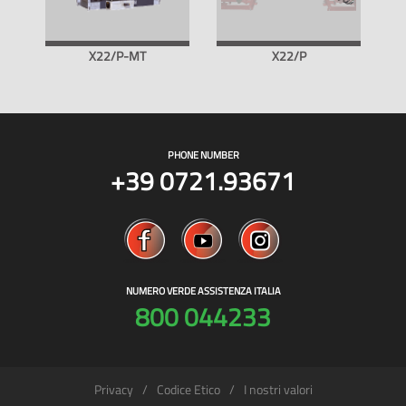
X22/P-MT
X22/P
PHONE NUMBER
+39 0721.93671
NUMERO VERDE ASSISTENZA ITALIA
800 044233
Privacy
Codice Etico
I nostri valori